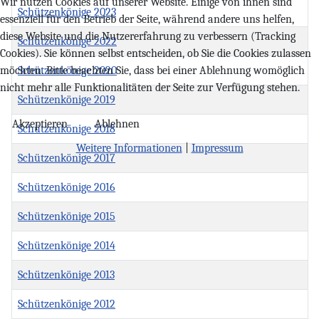
Wir nutzen Cookies auf unserer Website. Einige von ihnen sind
Schützenkönige 2023
essenziell für den Betrieb der Seite, während andere uns helfen,
diese Website und die Nutzererfahrung zu verbessern (Tracking
Schützenkönige 2022
Cookies). Sie können selbst entscheiden, ob Sie die Cookies zulassen
Schützenkönige 2020
möchten. Bitte beachten Sie, dass bei einer Ablehnung womöglich
nicht mehr alle Funktionalitäten der Seite zur Verfügung stehen.
Schützenkönige 2019
Akzeptieren
Ablehnen
Schützenkönige 2018
Weitere Informationen
|
Impressum
Schützenkönige 2017
Schützenkönige 2016
Schützenkönige 2015
Schützenkönige 2014
Schützenkönige 2013
Schützenkönige 2012