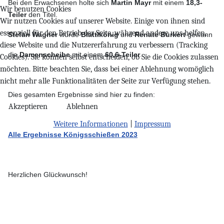
Bei den Erwachsenen holte sich
Martin
Mayr
mit einem
18,3-
Wir benutzen Cookies
Teiler
den Titel.
Wir nutzen Cookies auf unserer Website. Einige von ihnen sind
essenziell für den Betrieb der Seite, während andere uns helfen,
Stefan
Wagner
wurde
Blattlkönig
und
Renate
Burkert
gewann
diese Website und die Nutzererfahrung zu verbessern (Tracking
die
Damenscheibe
mit einem
60,6-Teiler
.
Cookies). Sie können selbst entscheiden, ob Sie die Cookies zulassen
möchten. Bitte beachten Sie, dass bei einer Ablehnung womöglich
nicht mehr alle Funktionalitäten der Seite zur Verfügung stehen.
Dies gesamten Ergebnisse sind hier zu finden:
Akzeptieren
Ablehnen
Weitere Informationen
|
Impressum
Alle Ergebnisse Königsschießen 2023
Herzlichen Glückwunsch!