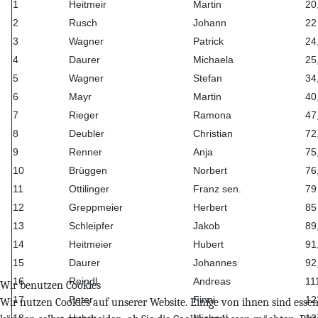
1
Heitmeir
Martin
20
2
Rusch
Johann
22
3
Wagner
Patrick
24
4
Daurer
Michaela
25
5
Wagner
Stefan
34
6
Mayr
Martin
40
7
Rieger
Ramona
47
8
Deubler
Christian
72
9
Renner
Anja
75
10
Brüggen
Norbert
76
11
Ottilinger
Franz sen.
79
12
Greppmeier
Herbert
85
13
Schleipfer
Jakob
89
14
Heitmeier
Hubert
91
15
Daurer
Johannes
92
16
Reindl
Andreas
11
Wir benutzen Cookies
17
Peter
Finni
12
Wir nutzen Cookies auf unserer Website. Einige von ihnen sind essenz
18
Huber
Michael
12