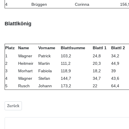
4
Brüggen
Corinna
156,
Blattlkönig
Platz
Name
Vorname
Blattlsumme
Blattl 1
Blattl 2
1
Wagner
Patrick
103,2
24,8
34,2
2
Heitmeir
Martin
111,2
20,3
44,9
3
Morhart
Fabiola
118,9
18,2
39
4
Wagner
Stefan
144,7
34,7
43,6
5
Rusch
Johann
173,2
22
64,4
Vorheriger Beitrag: Schützenkönige 2013
Zurück