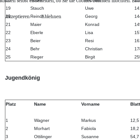
können selbst entscheiden, ob Sie die Cookies zulassen möchten. Bit
19
Stauch
Uwe
14
Akzeptieren
Ablehnen
20
Reindl
Georg
14
21
Maier
Konrad
14
22
Eberle
Lisa
15
23
Beier
Resi
16
24
Behr
Christian
17
25
Rieger
Birgit
25
Jugendkönig
Platz
Name
Vorname
Blatt
1
Wagner
Markus
12,5
2
Morhart
Fabiola
18,2
3
Ottilinger
Susanne
54,7