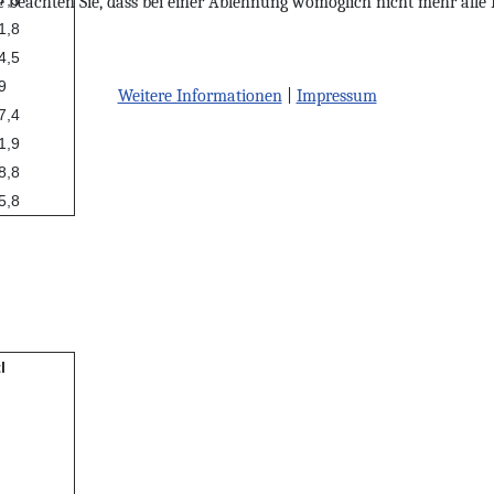
te beachten Sie, dass bei einer Ablehnung womöglich nicht mehr alle 
1,8
4,5
9
Weitere Informationen
|
Impressum
7,4
1,9
8,8
5,8
l