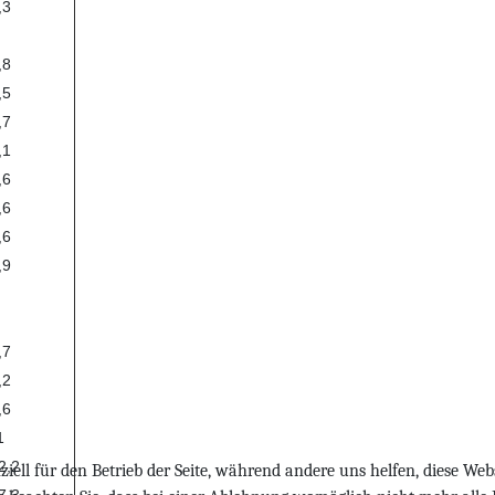
,3
,8
,5
,7
,1
,6
,6
,6
,9
,7
,2
,6
1
2,2
iell für den Betrieb der Seite, während andere uns helfen, diese Web
7,3