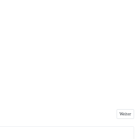
Nächster B
Weiter