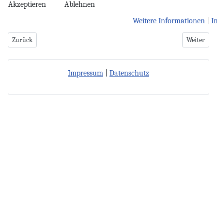
Akzeptieren
Ablehnen
Weitere Informationen
|
I
Vorheriger Beitrag: Schützenkönige 2016
Nächster B
Zurück
Weiter
Impressum
|
Datenschutz