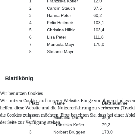
1
Franziska Kofler
12,0
2
Carolin Stauch
37,5
3
Hanna Peter
60,2
4
Felix Heitmeir
103,1
5
Christina Hilbig
103,4
6
Lisa Peter
111,8
7
Manuela Mayr
178,0
8
Stefanie Mayr
Blattlkönig
Wir benutzen Cookies
Wir nutzen Cookies auf unserer Website. Einige von ihnen sind essen
Platz
Name
Blattlsumme
helfen, diese Website und die Nutzererfahrung zu verbessern (Trackin
die Cookies zulassen möchten. Bitte beachten Sie, dass bei einer Ab
1
Michaela Dauer
35,8
der Seite zur Verfügung stehen.
2
Franziska Kofler
79,2
3
Norbert Brüggen
179,0