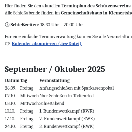
Hier finden Sie den aktuellen
Terminplan des Schützenvereins 
Alle Schießabende finden im
Gemeinschaftshaus in Kiemertsh
🕕
Schießzeiten:
18:30 Uhr – 20:00 Uhr
Für eine einfache Terminverwaltung können Sie alle Veranstaltun
👉
Kalender abonnieren (.ics-Datei)
September / Oktober 2025
Datum
Tag
Veranstaltung
26.09.
Freitag
Anfangsschießen mit Sparkassenpokal
02.10.
Mittwoch
45er Schießen in Tödtenried
08.10.
Mittwoch
Schießabend
10.10.
Freitag
1. Rundenwettkampf (RWK)
17.10.
Freitag
2. Rundenwettkampf (RWK)
24.10.
Freitag
3. Rundenwettkampf (RWK)