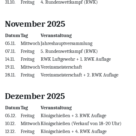
31.10.
Freitag
4. Rundenwettkampf (RWK)
November 2025
Datum
Tag
Veranstaltung
05.11.
Mittwoch
Jahreshauptversammlung
07.11.
Freitag
5. Rundenwettkampf (RWK)
14.11.
Freitag
RWK Luftgewehr + 1. RWK Auflage
19.11.
Mittwoch
Vereinsmeisterschaft
28.11.
Freitag
Vereinsmeisterschaft + 2. RWK Auflage
Dezember 2025
Datum
Tag
Veranstaltung
05.12.
Freitag
Königschießen + 3. RWK Auflage
10.12.
Mittwoch
Königschießen (Verkauf von 18–20 Uhr)
12.12.
Freitag
Königschießen + 4. RWK Auflage