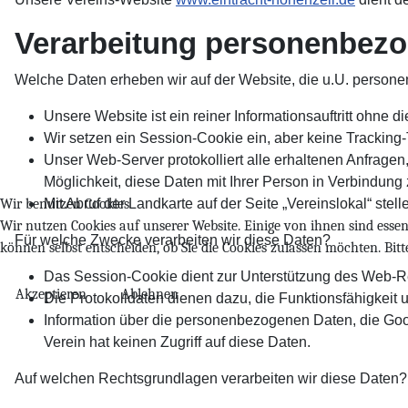
Verarbeitung personenbezo
Welche Daten erheben wir auf der Website, die u.U. person
Unsere Website ist ein reiner Informationsauftritt ohne 
Wir setzen ein Session-Cookie ein, aber keine Tracking-
Unser Web-Server protokolliert alle erhaltenen Anfragen
Möglichkeit, diese Daten mit Ihrer Person in Verbindung 
Mit Abruf der Landkarte auf der Seite „Vereinslokal“ ste
Wir benutzen Cookies
Wir nutzen Cookies auf unserer Website. Einige von ihnen sind essenz
Für welche Zwecke verarbeiten wir diese Daten?
können selbst entscheiden, ob Sie die Cookies zulassen möchten. Bit
Das Session-Cookie dient zur Unterstützung des Web-R
Akzeptieren
Ablehnen
Die Protokolldaten dienen dazu, die Funktionsfähigkeit 
Information über die personenbezogenen Daten, die Goo
Verein hat keinen Zugriff auf diese Daten.
Auf welchen Rechtsgrundlagen verarbeiten wir diese Daten?