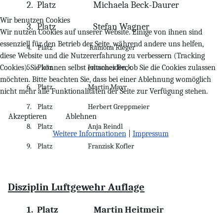
2.
Platz
Michaela Beck-Daurer
Wir benutzen Cookies
3.
Platz
Stefan Wagner
Wir nutzen Cookies auf unserer Website. Einige von ihnen sind
essenziell für den Betrieb der Seite, während andere uns helfen,
4.
Platz
Ramona Rieger
diese Website und die Nutzererfahrung zu verbessern (Tracking
5.
Platz
Johannes Beck
Cookies). Sie können selbst entscheiden, ob Sie die Cookies zulassen
möchten. Bitte beachten Sie, dass bei einer Ablehnung womöglich
6.
Platz
Martin Mayr
nicht mehr alle Funktionalitäten der Seite zur Verfügung stehen.
7.
Platz
Herbert Greppmeier
Akzeptieren
Ablehnen
8.
Platz
Anja Reindl
Weitere Informationen
|
Impressum
9.
Platz
Franzisk Kofler
Disziplin Luftgewehr Auflage
1.
Platz
Martin Heitmeir